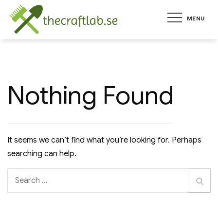
Skip
MENU
to
thecraftlab.s
tallt om trädgård
content
Nothing Found
It seems we can’t find what you’re looking for. Perhaps
searching can help.
Search
Sear
for: