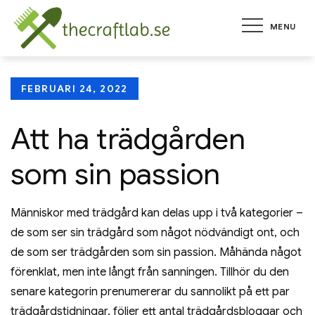
Skip
MENU
to
thecraftlab.s
tallt om trädgård
content
Posted
FEBRUARI 24, 2022
on
Att ha trädgården
som sin passion
Människor med trädgård kan delas upp i två kategorier –
de som ser sin trädgård som något nödvändigt ont, och
de som ser trädgården som sin passion. Måhända något
förenklat, men inte långt från sanningen. Tillhör du den
senare kategorin prenumererar du sannolikt på ett par
trädgårdstidningar, följer ett antal trädgårdsbloggar och