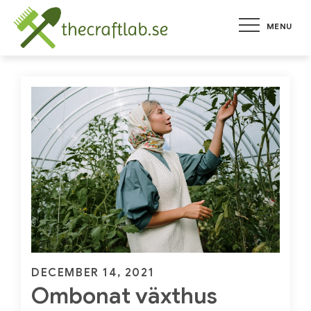
Skip
MENU
to
thecraftlab.s
tallt om trädgård
content
Posted
DECEMBER 14, 2021
Ombonat växthus
on